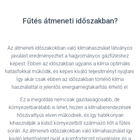
Fűtés átmeneti időszakban?
Az átmeneti időszakokban való klímahasználat látványos
javulást eredményezhet a hagyományos gázfűtéshez
képest. Ebben az időszakban ugyanis a klíma optimális
hatásfokkal működik, és képes kiváló teljesítményt nyújtani.
Így akár csak ebben az időszakban történő klíma
használattal is jelentős energiamegtakarítás érhető el.
Ez a megoldás nemcsak gazdaságosabb, de
környezetbarátabb is lehet, hiszen a klímaberendezések
hőszivattyús elven működnek, és így hatékonyan
kihasználják a külső környezetből származó hőt a fűtés
során. Az átmeneti időszakokban való klímahasználat így
kiváló lehetőséget nyújt a komfortérzet növelésére és a