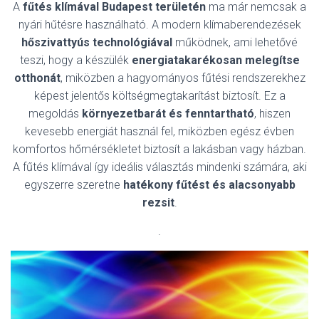
L
A
fűtés klímával Budapest területén
ma már nemcsak a
Á
nyári hűtésre használható. A modern klímaberendezések
S
hőszivattyús technológiával
működnek, ami lehetővé
A
teszi, hogy a készülék
energiatakarékosan melegítse
otthonát
, miközben a hagyományos fűtési rendszerekhez
képest jelentős költségmegtakarítást biztosít. Ez a
megoldás
környezetbarát és fenntartható
, hiszen
kevesebb energiát használ fel, miközben egész évben
komfortos hőmérsékletet biztosít a lakásban vagy házban.
A fűtés klímával így ideális választás mindenki számára, aki
egyszerre szeretne
hatékony fűtést és alacsonyabb
rezsit
.
.