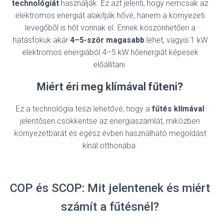
technológiát
használják. Ez azt jelenti, hogy nemcsak az
elektromos energiát alakítják hővé, hanem a környezeti
levegőből is hőt vonnak el. Ennek köszönhetően a
hatásfokuk akár
4–5-ször magasabb
lehet, vagyis 1 kW
elektromos energiából 4–5 kW hőenergiát képesek
előállítani.
Miért éri meg klímával fűteni?
Ez a technológia teszi lehetővé, hogy a
fűtés klímával
jelentősen csökkentse az energiaszámlát, miközben
környezetbarát és egész évben használható megoldást
kínál otthonába.
COP és SCOP: Mit jelentenek és miért
számít a fűtésnél?