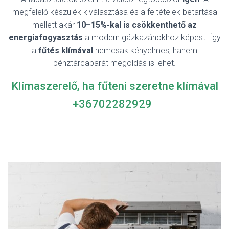
megfelelő készülék kiválasztása és a feltételek betartása
mellett akár
10–15%-kal is csökkenthető az
energiafogyasztás
a modern gázkazánokhoz képest. Így
a
fűtés klímával
nemcsak kényelmes, hanem
pénztárcabarát megoldás is lehet.
Klímaszerelő, ha fűteni szeretne klímával
+36702282929