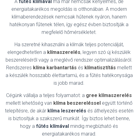
A
fűtés klímával
ma már nemcsak kényelmes, de
energiatakarékos megoldás is otthonában. A modern
klímaberendezések nemcsak hűtenek nyáron, hanem
hatékonyan fűtenek télen, így egész évben biztosítják a
megfelelő hőmérsékletet.
Ha szeretné kihasználni a klímák teljes potenciálját,
elengedhetetlen a
klímaszerelés
, legyen szó új készülék
beszereléséről vagy a meglévő rendszer optimalizálásáról.
Rendszeres
klíma karbantartás
és
klímatisztítás
mellett
a készülék hosszabb élettartamú, és a fűtés hatékonysága
is jobb marad.
Cégünk vállalja a teljes folyamatot: a
gree klímaszerelés
mellett lehetőség van
klíma beszereléssel
együtt történő
telepítésre, de akár
klíma leszerelés
és áthelyezés esetén
is biztosítjuk a szakszerű munkát. Így biztos lehet benne,
hogy a
fűtés klímával
mindig megbízható és
energiatakarékos marad.