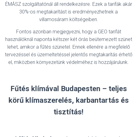
ÉMÁSZ szolgáltatónál áll rendelkezésre. Ezek a tarifák akár
30%-os megtakarítást is eredményezhetnek a
villamosáram költségeiben.
Fontos azonban megjegyezni, hogy a GEO tarifát
használóknál naponta kétszer két órás beütemezett szünet
lehet, amikor a fűtés szünetel. Ennek ellenére a megfelelő
tervezéssel és üzemeltetéssel jelentős megtakarítás érhető
el, miközben környezetünk védelméhez is hozzájárulunk.
Fűtés klímával Budapesten – teljes
körű klímaszerelés, karbantartás és
tisztítás!