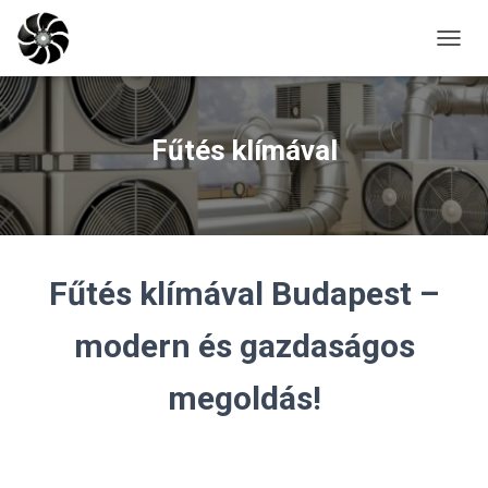
N
A
V
I
G
Fűtés klímával
Á
C
I
Ó
B
E
-
Fűtés klímával Budapest –
/
K
modern és gazdaságos
I
K
A
megoldás!
P
C
S
O