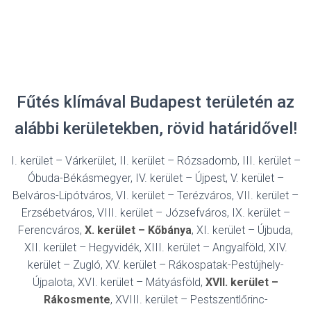
Fűtés klímával Budapest területén az
alábbi kerületekben, rövid határidővel!
I. kerület – Várkerület, II. kerület – Rózsadomb, III. kerület –
Óbuda-Békásmegyer, IV. kerület – Újpest, V. kerület –
Belváros-Lipótváros, VI. kerület – Terézváros, VII. kerület –
Erzsébetváros, VIII. kerület – Józsefváros, IX. kerület –
Ferencváros,
X. kerület – Kőbánya
, XI. kerület – Újbuda,
XII. kerület – Hegyvidék, XIII. kerület – Angyalföld, XIV.
kerület – Zugló, XV. kerület – Rákospatak-Pestújhely-
Újpalota, XVI. kerület – Mátyásföld,
XVII. kerület –
Rákosmente
, XVIII. kerület – Pestszentlőrinc-