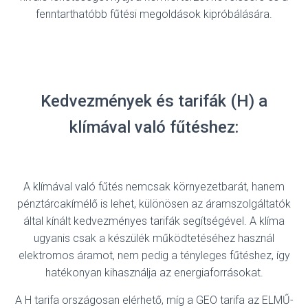
fenntarthatóbb fűtési megoldások kipróbálására.
Kedvezmények és tarifák (H) a
klímával való fűtéshez:
A klímával való fűtés nemcsak környezetbarát, hanem
pénztárcakímélő is lehet, különösen az áramszolgáltatók
által kínált kedvezményes tarifák segítségével. A klíma
ugyanis csak a készülék működtetéséhez használ
elektromos áramot, nem pedig a tényleges fűtéshez, így
hatékonyan kihasználja az energiaforrásokat.
A H tarifa országosan elérhető, míg a GEO tarifa az ELMŰ-