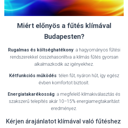
Miért előnyös a fűtés klímával
Budapesten?
Rugalmas és költséghatékony
: a hagyományos fűtési
rendszerekkel összehasonlítva a klímás fűtés gyorsan
alkalmazkodik az igényekhez.
Kétfunkciós működés
: télen fűt, nyáron hűt, így egész
évben komfortot biztosít.
Energiatakarékosság
: a megfelelő klímakiválasztás és
szakszerű telepítés akár 10–15% energiamegtakarítást
eredményez.
Kérjen árajánlatot klímával való fűtéshez