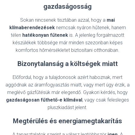
gazdaságosság
Sokan nincsenek tisztában azzal, hogy a
mai
klímaberendezések
nemcsak nyáron hűtenek, hanem
télen
hatékonyan fűtenek
is. A jelenleg forgalmazott
készülékek többsége már minden szezonban képes
komfortos hőmérsékletet biztosítani otthonában.
Bizonytalanság a költségek miatt
Előfordul, hogy a tulajdonosok azért haboznak, mert
aggódnak az áramfogyasztás miatt, vagy mert úgy érzik, a
meglévő gázfűtésük már elegendő. Gyakori kérdés, hogy
gazdaságosan fűthető-e klímával
, vagy csak felesleges
pluszkiadást jelent.
Megtérülés és energiamegtakarítás
A tapasztalatok szerint a válasz legtöbbször
igen
. A