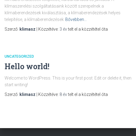
klímaszerelési szolgáltatásaink között szerepelnek a
klímaberendezések kiválasztása, a klímaberendezések helyes
telepítése, a klímaberendezések
Bővebben…
Szerző:
klimasz
| Közzétéve:
3 év
telt el a közzététel óta
UNCATEGORIZED
Hello world!
Welcome to WordPress. This is your first post. Edit or delete it, then
start writing!
Szerző:
klimasz
| Közzétéve:
8 év
telt el a közzététel óta