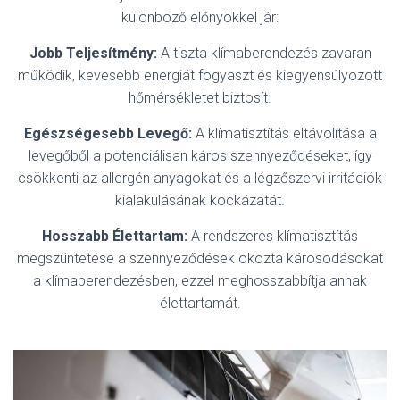
különböző előnyökkel jár:
Jobb Teljesítmény:
A tiszta klímaberendezés zavaran
működik, kevesebb energiát fogyaszt és kiegyensúlyozott
hőmérsékletet biztosít.
Egészségesebb Levegő:
A klímatisztítás eltávolítása a
levegőből a potenciálisan káros szennyeződéseket, így
csökkenti az allergén anyagokat és a légzőszervi irritációk
kialakulásának kockázatát.
Hosszabb Élettartam:
A rendszeres klímatisztítás
megszüntetése a szennyeződések okozta károsodásokat
a klímaberendezésben, ezzel meghosszabbítja annak
élettartamát.