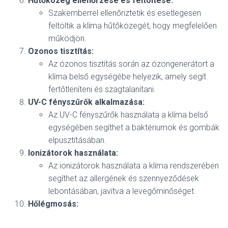
Hűtőközeg ellenőrzése és feltöltése:
Szakemberrel ellenőriztetik és esetlegesen
feltöltik a klíma hűtőközegét, hogy megfelelően
működjön.
Ozonos tisztítás:
Az ózonos tisztítás során az ózongenerátort a
klíma belső egységébe helyezik, amely segít
fertőtleníteni és szagtalanítani.
UV-C fényszűrők alkalmazása:
Az UV-C fényszűrők használata a klíma belső
egységében segíthet a baktériumok és gombák
elpusztításában.
Ionizátorok használata:
Az ionizátorok használata a klíma rendszerében
segíthet az allergének és szennyeződések
lebontásában, javítva a levegőminőséget.
Hőlégmosás: