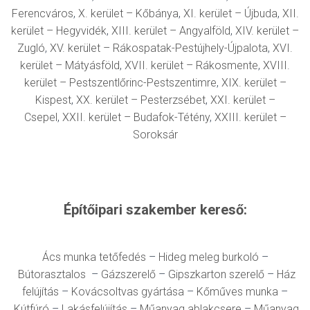
Ferencváros
,
X. kerület – Kőbánya
,
XI. kerület – Újbuda
,
XII.
kerület – Hegyvidék
,
XIII. kerület – Angyalföld
,
XIV. kerület –
Zugló
,
XV. kerület – Rákospatak-Pestújhely-Újpalota
,
XVI.
kerület – Mátyásföld
,
XVII. kerület –
Ráko
smente
,
XVIII.
kerület – Pestszentlőrinc-Pestszentimre
,
XIX. kerület –
Kispest
,
XX. kerület – Pesterzsébet
,
XXI. kerület –
Csepel
,
XXII. kerület – Budafok-Tétény
,
XXIII. kerület –
Soroksár
Építőipari szakember kereső:
Ács munka tetőfedés
–
Hideg meleg burkoló
–
Bútorasztalos
–
Gázszerelő
–
Gipszkarton szerelő
–
Ház
felújítás
–
Kovácsoltvas gyártása
–
Kőműves munka
–
Kútfúró
–
Lakásfelújítás
–
Műanyag ablakcsere
–
Műanyag