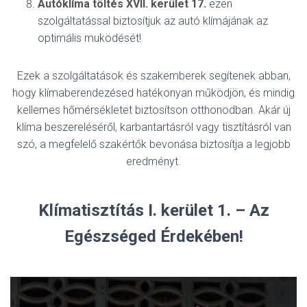
Autóklíma töltés XVII. kerület 17
.
ezen
szolgáltatással biztosítjuk az autó klímájának az
optimális muködését!
Ezek a szolgáltatások és szakemberek segítenek abban,
hogy klímaberendezésed hatékonyan működjön, és mindig
kellemes hőmérsékletet biztosítson otthonodban. Akár új
klíma beszereléséről, karbantartásról vagy tisztításról van
szó, a megfelelő szakértők bevonása biztosítja a legjobb
eredményt.
Klímatisztítás I. kerület 1. – Az
Egészséged Érdekében!