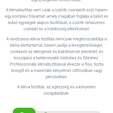
L
Á
A klímatisztítás nem csak a szűrők cseréjéről szól, hanem
S
A
egy komplex folyamat, amely magában foglalja a belső és
külső egységek alapos tisztítását, a szűrők rendszeres
cseréjét és a hűtőközeg ellenőrzését.
A rendszeres klíma tisztítás nemcsak meghosszabbítja a
klíma élettartamát, hanem javítja a levegőminőséget,
csökkenti az allergének és baktériumok jelenlétét, és
hozzájárul a hatékonyabb hűtéshez és fűtéshez.
Professzionális klímatisztítással élvezze a friss, tiszta
levegőt és a maximális kényelmet otthonában vagy
járművében.
A klíma tisztítás: az egészség és a kényelem
szolgálatában.