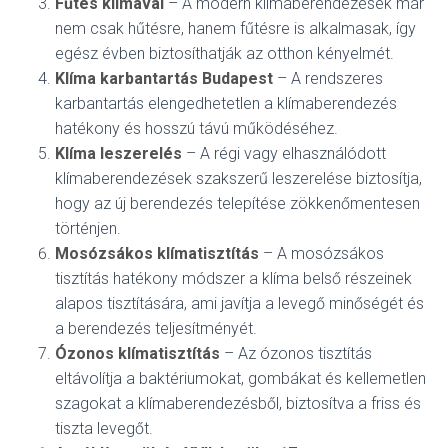
Fűtés klímával
– A modern klímaberendezések már
nem csak hűtésre, hanem fűtésre is alkalmasak, így
egész évben biztosíthatják az otthon kényelmét.
Klíma karbantartás Budapest
– A rendszeres
karbantartás elengedhetetlen a klímaberendezés
hatékony és hosszú távú működéséhez.
Klíma leszerelés
– A régi vagy elhasználódott
klímaberendezések szakszerű leszerelése biztosítja,
hogy az új berendezés telepítése zökkenőmentesen
történjen.
Mosózsákos klímatisztítás
– A mosózsákos
tisztítás hatékony módszer a klíma belső részeinek
alapos tisztítására, ami javítja a levegő minőségét és
a berendezés teljesítményét.
Ózonos klímatisztítás
– Az ózonos tisztítás
eltávolítja a baktériumokat, gombákat és kellemetlen
szagokat a klímaberendezésből, biztosítva a friss és
tiszta levegőt.