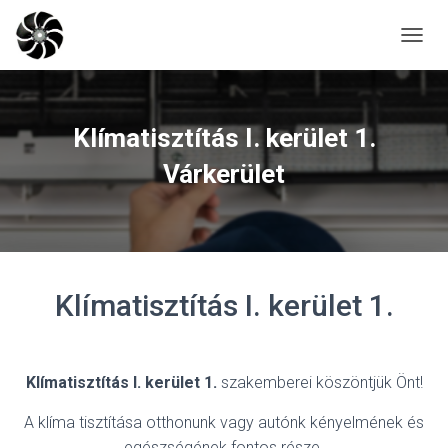
N
A
V
I
G
Klímatisztítás I. kerület 1.
Á
C
Várkerület
I
Ó
B
E
-
/
Klímatisztítás I. kerület 1.
K
I
K
A
P
Klímatisztítás I. kerület 1.
szakemberei köszöntjük Önt!
C
S
A klíma tisztítása otthonunk vagy autónk kényelmének és
O
egészségének fontos része.