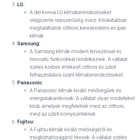
LG:
A dél-koreai LG klímaberendezéseket
világszerte népszerűség övezi. Kínálatukban
megtalálhatók otthoni, kereskedelmi és ipari
klímák.
Samsung:
A Samsung klímák modern tervezéssel és
innovatív funkciókkal rendelkeznek. A vállalat
széles körben értékesít otthoni és üzleti
felhasználásra szánt klímaberendezéseket.
Panasonic:
A Panasonic klímák kiváló minőségűek és
energiatakarékosak. A vállalat olyan modelleket
kínál, amelyek megfelelnek mind az otthoni,
mind az üzleti környezeteknek.
Fujitsu:
A Fujitsu klímák kiváló minőségéről és
megbízhatóságáról híresek. A vállalat széles