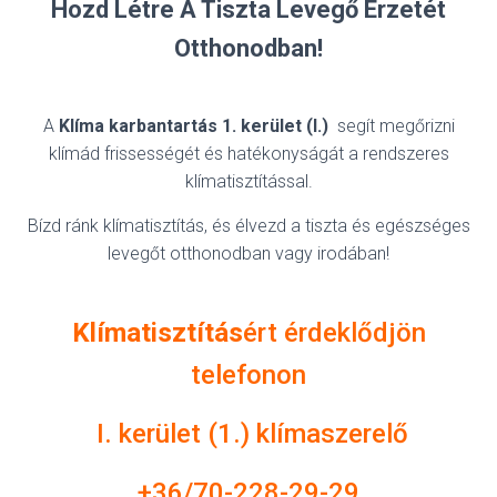
Hozd Létre A Tiszta Levegő Érzetét
Otthonodban!
A
Klíma karbantartás 1. kerület (I.)
segít megőrizni
klímád frissességét és hatékonyságát a rendszeres
klímatisztítással.
Bízd ránk klímatisztítás, és élvezd a tiszta és egészséges
levegőt otthonodban vagy irodában!
Klímatisztítás
ért érdeklődjön
telefonon
I. kerület (1.) klímaszerelő
+36/70-228-29-29