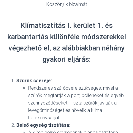
Köszönjük bizalmát
Klímatisztítás I. kerület 1. és
karbantartás különféle módszerekkel
végezhető el, az alábbiakban néhány
gyakori eljárás:
Szűrők cseréje:
Rendszeres szűrőcsere szükséges, mivel a
szűrők megtartják a port, polleneket és egyéb
szennyeződéseket. Tiszta szűrők javítják a
levegőminőséget és növelik a klíma
hatékonyságát.
Belső egység tisztítása:
A klíma belső egységének alapos tisztítása,