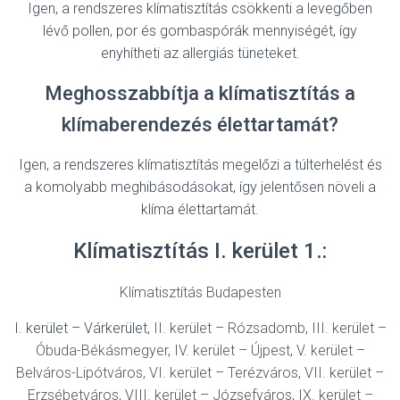
Igen, a rendszeres klímatisztítás csökkenti a levegőben
lévő pollen, por és gombaspórák mennyiségét, így
enyhítheti az allergiás tüneteket.
Meghosszabbítja a klímatisztítás a
klímaberendezés élettartamát?
Igen, a rendszeres klímatisztítás megelőzi a túlterhelést és
a komolyabb meghibásodásokat, így jelentősen növeli a
klíma élettartamát.
Klímatisztítás I. kerület 1.:
Klímatisztítás Budapesten
I. kerület – Várkerület,
II. kerület – Rózsadomb
,
III. kerület –
Óbuda-Békásmegyer
,
IV. kerület – Újpest
,
V. kerület –
Belváros-Lipótváros,
VI. kerület – Terézváros
,
VII. kerület –
Erzsébetváros
,
VIII. kerület – Józsefváros
,
IX. kerület –