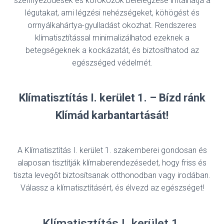
szennyeződések és kóro
kozók belélegzése irritálhatja a
légutakat, ami légzési nehézségeket, köhögést és
orrnyálkahártya-gyulladást okozhat. Rendszeres
klímatisztítással minimalizálhatod ezeknek a
betegségeknek a kockázatát, és biztosíthatod az
egészséged védelmét.
Klímatisztítás I. kerület 1. – Bízd ránk
Klímád karbantartását!
A Klímatisztítás I. kerület 1. szakemberei gondosan és
alaposan tisztítják klímaberendezésedet, hogy friss és
tiszta levegőt biztosítsanak otthonodban vagy irodában.
Válassz a klímatisztításért, és élvezd az egészséget!
Klímatisztítás I. kerület 1.