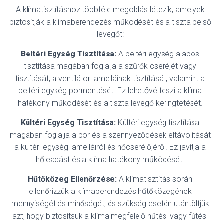
A klímatisztításhoz többféle megoldás létezik, amelyek
biztosítják a klímaberendezés működését és a tiszta belső
levegőt:
Beltéri Egység Tisztítása:
A beltéri egység alapos
tisztítása magában foglalja a szűrők cseréjét vagy
tisztítását, a ventilátor lamelláinak tisztítását, valamint a
beltéri egység pormentését. Ez lehetővé teszi a klíma
hatékony működését és a tiszta levegő keringtetését.
Kültéri Egység Tisztítása:
Kültéri egység tisztítása
magában foglalja a por és a szennyeződések eltávolítását
a kültéri egység lamelláiról és hőcserélőjéről. Ez javítja a
hőleadást és a klíma hatékony működését.
Hűtőközeg Ellenőrzése:
A klímatisztítás során
ellenőrizzük a klímaberendezés hűtőközegének
mennyiségét és minőségét, és szükség esetén utántöltjük
azt, hogy biztosítsuk a klíma megfelelő hűtési vagy fűtési