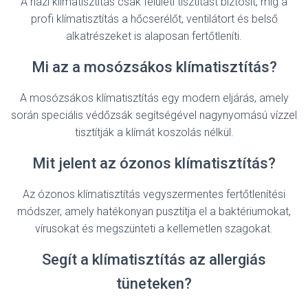
A házi klímatisztítás csak felületi tisztítást biztosít, míg a
profi klímatisztítás a hőcserélőt, ventilátort és belső
alkatrészeket is alaposan fertőtleníti.
Mi az a mosózsákos klímatisztítás?
A mosózsákos klímatisztítás egy modern eljárás, amely
során speciális védőzsák segítségével nagynyomású vízzel
tisztítják a klímát koszolás nélkül.
Mit jelent az ózonos klímatisztítás?
Az ózonos klímatisztítás vegyszermentes fertőtlenítési
módszer, amely hatékonyan pusztítja el a baktériumokat,
vírusokat és megszünteti a kellemetlen szagokat.
Segít a klímatisztítás az allergiás
tüneteken?