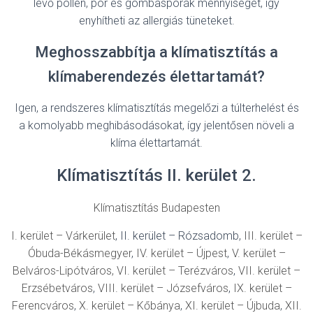
lévő pollen, por és gombaspórák mennyiségét, így
enyhítheti az allergiás tüneteket.
Meghosszabbítja a klímatisztítás a
klímaberendezés élettartamát?
Igen, a rendszeres klímatisztítás megelőzi a túlterhelést és
a komolyabb meghibásodásokat, így jelentősen növeli a
klíma élettartamát.
Klímatisztítás II. kerület 2.
Klímatisztítás Budapesten
I. kerület – Várkerület
, II. kerület – Rózsadomb,
III. kerület –
Óbuda-Békásmegyer
,
IV. kerület – Újpest
,
V. kerület –
Belváros-Lipótváros,
VI. kerület – Terézváros
,
VII. kerület –
Erzsébetváros
,
VIII. kerület – Józsefváros
,
IX. kerület –
Ferencváros
,
X. kerület – Kőbánya
,
XI. kerület – Újbuda
,
XII.