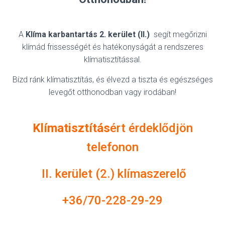
A
Klíma karbantartás 2. kerület (II.)
segít megőrizni
klímád frissességét és hatékonyságát a rendszeres
klímatisztítással.
Bízd ránk klímatisztítás, és élvezd a tiszta és egészséges
levegőt otthonodban vagy irodában!
Klímatisztítás
ért érdeklődjön
telefonon
II. kerület (2.) klímaszerelő
+36/70-228-29-29