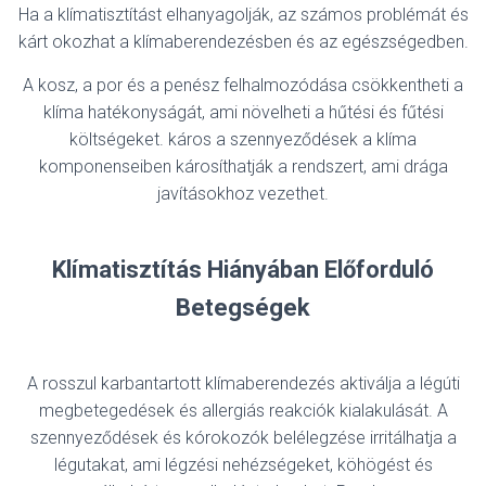
Ha a klímatisztítást elhanyagolják, az számos problémát és
kárt okozhat a klímaberendezésben és az egészségedben.
A kosz, a por és a penész felhalmozódása csökkentheti a
klíma hatékonyságát, ami növelheti a hűtési és fűtési
költségeket. káros a szennyeződések a klíma
komponenseiben károsíthatják a rendszert, ami drága
javításokhoz vezethet.
Klímatisztítás Hiányában Előforduló
Betegségek
A rosszul karbantartott klímaberendezés aktiválja a légúti
megbetegedések és allergiás reakciók kialakulását. A
szennyeződések és kóro
kozók belélegzése irritálhatja a
légutakat, ami légzési nehézségeket, köhögést és