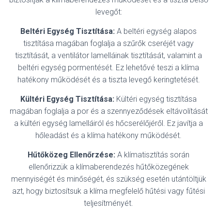
levegőt:
Beltéri Egység Tisztítása:
A beltéri egység alapos
tisztítása magában foglalja a szűrők cseréjét vagy
tisztítását, a ventilátor lamelláinak tisztítását, valamint a
beltéri egység pormentését. Ez lehetővé teszi a klíma
hatékony működését és a tiszta levegő keringtetését.
Kültéri Egység Tisztítása:
Kültéri egység tisztítása
magában foglalja a por és a szennyeződések eltávolítását
a kültéri egység lamelláiról és hőcserélőjéről. Ez javítja a
hőleadást és a klíma hatékony működését.
Hűtőközeg Ellenőrzése:
A klímatisztítás során
ellenőrizzük a klímaberendezés hűtőközegének
mennyiségét és minőségét, és szükség esetén utántöltjük
azt, hogy biztosítsuk a klíma megfelelő hűtési vagy fűtési
teljesítményét.