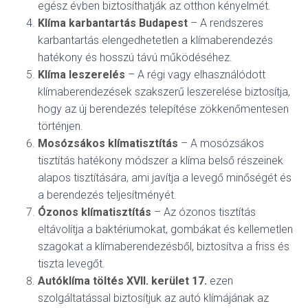
egész évben biztosíthatják az otthon kényelmét.
Klíma karbantartás Budapest
– A rendszeres
karbantartás elengedhetetlen a klímaberendezés
hatékony és hosszú távú működéséhez.
Klíma leszerelés
– A régi vagy elhasználódott
klímaberendezések szakszerű leszerelése biztosítja,
hogy az új berendezés telepítése zökkenőmentesen
történjen.
Mosózsákos klímatisztítás
– A mosózsákos
tisztítás hatékony módszer a klíma belső részeinek
alapos tisztítására, ami javítja a levegő minőségét és
a berendezés teljesítményét.
Ózonos klímatisztítás
– Az ózonos tisztítás
eltávolítja a baktériumokat, gombákat és kellemetlen
szagokat a klímaberendezésből, biztosítva a friss és
tiszta levegőt.
Autóklíma töltés XVII. kerület 17
.
ezen
szolgáltatással biztosítjuk az autó klímájának az