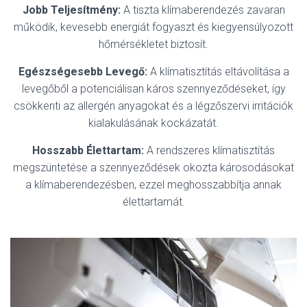
Jobb Teljesítmény:
A tiszta klímaberendezés zavaran
működik, kevesebb energiát fogyaszt és kiegyensúlyozott
hőmérsékletet biztosít.
Egészségesebb Levegő:
A klímatisztítás eltávolítása a
levegőből a potenciálisan káros szennyeződéseket, így
csökkenti az allergén anyagokat és a légzőszervi irritációk
kialakulásának kockázatát.
Hosszabb Élettartam:
A rendszeres klímatisztítás
megszüntetése a szennyeződések okozta károsodásokat
a klímaberendezésben, ezzel meghosszabbítja annak
élettartamát.