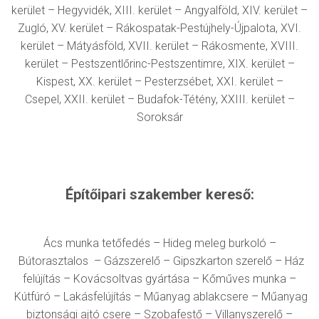
kerület – Hegyvidék
,
XIII. kerület – Angyalföld
,
XIV. kerület –
Zugló
,
XV. kerület – Rákospatak-Pestújhely-Újpalota
,
XVI.
kerület – Mátyásföld
,
XVII. kerület –
Ráko
smente
,
XVIII.
kerület – Pestszentlőrinc-Pestszentimre
,
XIX. kerület –
Kispest
,
XX. kerület – Pesterzsébet
,
XXI. kerület –
Csepel
,
XXII. kerület – Budafok-Tétény
,
XXIII. kerület –
Soroksár
Építőipari szakember kereső:
Ács munka tetőfedés
–
Hideg meleg burkoló
–
Bútorasztalos
–
Gázszerelő
–
Gipszkarton szerelő
–
Ház
felújítás
–
Kovácsoltvas gyártása
–
Kőműves munka
–
Kútfúró
–
Lakásfelújítás
–
Műanyag ablakcsere
–
Műanyag
biztonsági ajtó csere
–
Szobafestő
–
Villanyszerelő
–