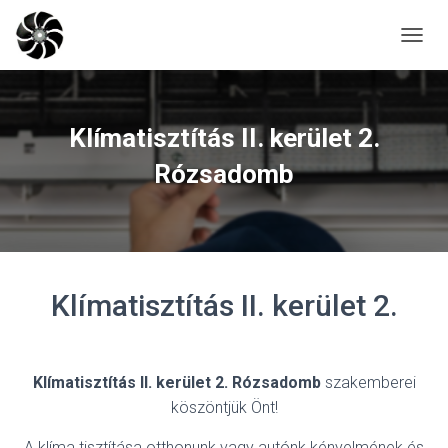
N
A
V
I
G
Klímatisztítás II. kerület 2.
Á
C
Rózsadomb
I
Ó
B
E
-
/
Klímatisztítás II. kerület 2.
K
I
K
A
P
Klímatisztítás II. kerület 2. Rózsadomb
szakemberei
C
köszöntjük Önt!
S
O
A klíma tisztítása otthonunk vagy autónk kényelmének és