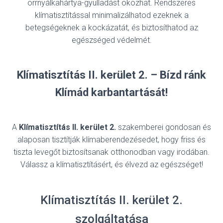
orrnyálkahártya-gyulladást okozhat. Rendszeres
klímatisztítással minimalizálhatod ezeknek a
betegségeknek a kockázatát, és biztosíthatod az
egészséged védelmét.
Klímatisztítás II. kerület 2. – Bízd ránk
Klímád karbantartását!
A
Klímatisztítás II. kerület 2.
szakemberei gondosan és
alaposan tisztítják klímaberendezésedet, hogy friss és
tiszta levegőt biztosítsanak otthonodban vagy irodában.
Válassz a klímatisztításért, és élvezd az egészséget!
Klímatisztítás II. kerület 2.
szolgáltatása