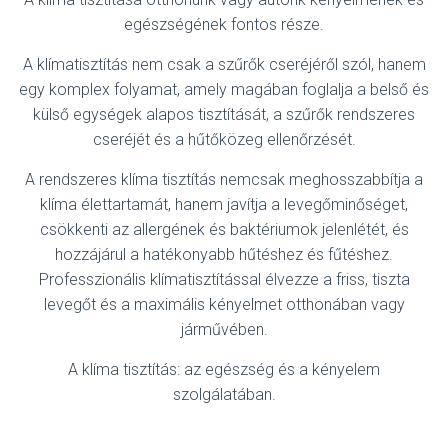
L
Á
egészségének fontos része.
S
A
A klímatisztítás nem csak a szűrők cseréjéről szól, hanem
egy komplex folyamat, amely magában foglalja a belső és
külső egységek alapos tisztítását, a szűrők rendszeres
cseréjét és a hűtőközeg ellenőrzését.
A rendszeres klíma tisztítás nemcsak meghosszabbítja a
klíma élettartamát, hanem javítja a levegőminőséget,
csökkenti az allergének és baktériumok jelenlétét, és
hozzájárul a hatékonyabb hűtéshez és fűtéshez.
Professzionális klímatisztítással élvezze a friss, tiszta
levegőt és a maximális kényelmet otthonában vagy
járművében.
A klíma tisztítás: az egészség és a kényelem
szolgálatában.