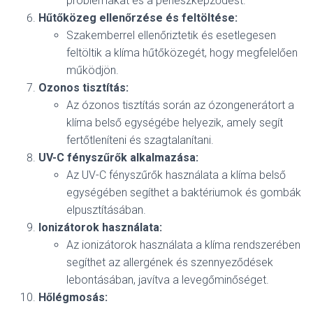
problémákat és a penészképződést.
Hűtőközeg ellenőrzése és feltöltése:
Szakemberrel ellenőriztetik és esetlegesen
feltöltik a klíma hűtőközegét, hogy megfelelően
működjön.
Ozonos tisztítás:
Az ózonos tisztítás során az ózongenerátort a
klíma belső egységébe helyezik, amely segít
fertőtleníteni és szagtalanítani.
UV-C fényszűrők alkalmazása:
Az UV-C fényszűrők használata a klíma belső
egységében segíthet a baktériumok és gombák
elpusztításában.
Ionizátorok használata:
Az ionizátorok használata a klíma rendszerében
segíthet az allergének és szennyeződések
lebontásában, javítva a levegőminőséget.
Hőlégmosás: