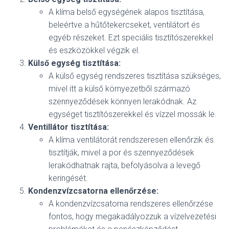
A klíma belső egységének alapos tisztítása,
beleértve a hűtőtekercseket, ventilátort és
egyéb részeket. Ezt speciális tisztítószerekkel
és eszközökkel végzik el.
Külső egység tisztítása:
A külső egység rendszeres tisztítása szükséges,
mivel itt a külső környezetből származó
szennyeződések könnyen lerakódnak. Az
egységet tisztítószerekkel és vízzel mossák le.
Ventillátor tisztítása:
A klíma ventilátorát rendszeresen ellenőrzik és
tisztítják, mivel a por és szennyeződések
lerakódhatnak rajta, befolyásolva a levegő
keringését.
Kondenzvízcsatorna ellenőrzése:
A kondenzvízcsatorna rendszeres ellenőrzése
fontos, hogy megakadályozzuk a vízelvezetési